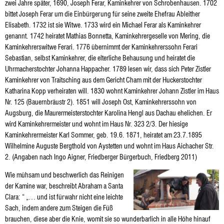
zwei Jahre später, 1690, Joseph Ferar, Kaminkehrer von Schrobenhausen. 1702
bittet Joseph Ferar um die Einbürgerung für seine zweite Ehefrau Ableither
Elisabeth. 1732 ist sie Witwe. 1733 wird ein Michael Ferar als Kaminkehrer
genannt. 1742 heiratet Mathias Bonnetta, Kaminkehrergeselle von Mering, die
Kaminkehrerswitwe Ferari. 1776 übernimmt der Kaminkehrerssohn Ferari
Sebastian, selbst Kaminkehrer, die elterliche Behausung und heiratet die
Uhrmacherstochter Johanna Happacher. 1789 lesen wir, dass sich Peter Zistler
Kaminkehrer von Traitsching aus dem Gericht Cham mit der Huckerstochter
Katharina Kopp verheiraten will. 1830 wohnt Kaminkehrer Johann Zistler im Haus
Nr. 125 (Bauernbräustr 2). 1851 will Joseph Ost, Kaminkehrerssohn von
Augsburg, die Maurermeisterstochter Karolina Hengl aus Dachau ehelichen. Er
wird Kaminkehrermeister und wohnt im Haus Nr. 323 2/3. Der hiesige
Kaminkehrermeister Karl Sommer, geb. 19.6. 1871, heiratet am 23.7.1895
Wilhelmine Auguste Bergthold von Aystetten und wohnt im Haus Aichacher Str.
2. (Angaben nach Ingo Aigner, Friedberger Bürgerbuch, Friedberg 2011)
Wie mühsam und beschwerlich das Reinigen
der Kamine war, beschreibt Abraham a Santa
Clara: “ „… und ist fürwahr nicht eine leichte
Sach, indem andere zum Steigen die Füß
brauchen, diese aber die Knie, womit sie so wunderbarlich in alle Höhe hinauf