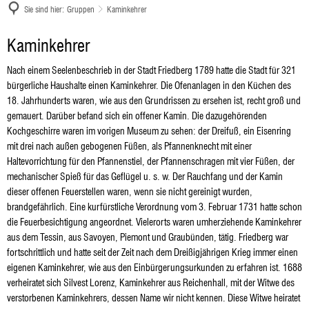
Sie sind hier:
Gruppen
Kaminkehrer
Kaminkehrer
Kaminkehrer
Nach einem Seelenbeschrieb in der Stadt Friedberg 1789 hatte die Stadt für 321
bürgerliche Haushalte einen Kaminkehrer. Die Ofenanlagen in den Küchen des
18. Jahrhunderts waren, wie aus den Grundrissen zu ersehen ist, recht groß und
gemauert. Darüber befand sich ein offener Kamin. Die dazugehörenden
Kochgeschirre waren im vorigen Museum zu sehen: der Dreifuß, ein Eisenring
mit drei nach außen gebogenen Füßen, als Pfannenknecht mit einer
Haltevorrichtung für den Pfannenstiel, der Pfannenschragen mit vier Füßen, der
mechanischer Spieß für das Geflügel u. s. w. Der Rauchfang und der Kamin
dieser offenen Feuerstellen waren, wenn sie nicht gereinigt wurden,
brandgefährlich. Eine kurfürstliche Verordnung vom 3. Februar 1731 hatte schon
die Feuerbesichtigung angeordnet. Vielerorts waren umherziehende Kaminkehrer
aus dem Tessin, aus Savoyen, Piemont und Graubünden, tätig. Friedberg war
fortschrittlich und hatte seit der Zeit nach dem Dreißigjährigen Krieg immer einen
eigenen Kaminkehrer, wie aus den Einbürgerungsurkunden zu erfahren ist. 1688
verheiratet sich Silvest Lorenz, Kaminkehrer aus Reichenhall, mit der Witwe des
verstorbenen Kaminkehrers, dessen Name wir nicht kennen. Diese Witwe heiratet