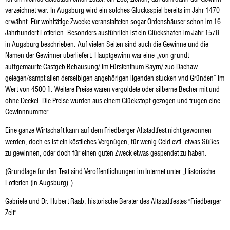
verzeichnet war. In Augsburg wird ein solches Glücksspiel bereits im Jahr 1470
erwähnt. Für wohltätige Zwecke veranstalteten sogar Ordenshäuser schon im 16.
Jahrhundert Lotterien. Besonders ausführlich ist ein Glückshafen im Jahr 1578
in Augsburg beschrieben. Auf vielen Seiten sind auch die Gewinne und die
Namen der Gewinner überliefert. Hauptgewinn war eine „von grundt
auffgemaurte Gastgeb Behausung/ im Fürstenthum Bayrn/ zuo Dachaw
gelegen/sampt allen derselbigen angehörigen ligenden stucken vnd Gründen“ im
Wert von 4500 fl. Weitere Preise waren vergoldete oder silberne Becher mit und
ohne Deckel. Die Preise wurden aus einem Glückstopf gezogen und trugen eine
Gewinnnummer.
Eine ganze Wirtschaft kann auf dem Friedberger Altstadtfest nicht gewonnen
werden, doch es ist ein köstliches Vergnügen, für wenig Geld evtl. etwas Süßes
zu gewinnen, oder doch für einen guten Zweck etwas gespendet zu haben.
(Grundlage für den Text sind Veröffentlichungen im Internet unter „Historische
Lotterien (in Augsburg)“).
Gabriele und Dr. Hubert Raab, historische Berater des Altstadtfestes "Friedberger
Zeit"