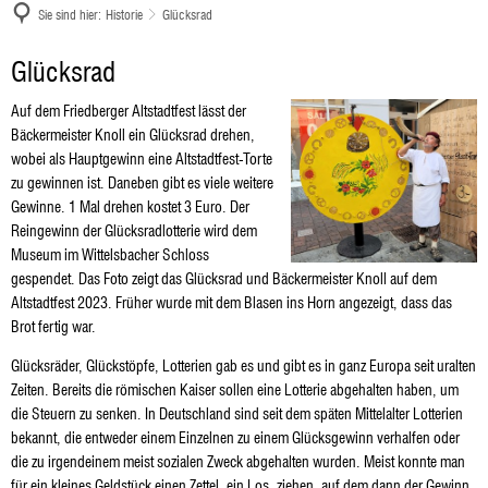
Sie sind hier:
Historie
Glücksrad
Glücksrad
Glücksrad
Auf dem Friedberger Altstadtfest lässt der
Bäckermeister Knoll ein Glücksrad drehen,
wobei als Hauptgewinn eine Altstadtfest-Torte
zu gewinnen ist. Daneben gibt es viele weitere
Gewinne. 1 Mal drehen kostet 3 Euro. Der
Reingewinn der Glücksradlotterie wird dem
Museum im Wittelsbacher Schloss
gespendet. Das Foto zeigt das Glücksrad und Bäckermeister Knoll auf dem
Altstadtfest 2023. Früher wurde mit dem Blasen ins Horn angezeigt, dass das
Brot fertig war.
Glücksräder, Glückstöpfe, Lotterien gab es und gibt es in ganz Europa seit uralten
Zeiten. Bereits die römischen Kaiser sollen eine Lotterie abgehalten haben, um
die Steuern zu senken. In Deutschland sind seit dem späten Mittelalter Lotterien
bekannt, die entweder einem Einzelnen zu einem Glücksgewinn verhalfen oder
die zu irgendeinem meist sozialen Zweck abgehalten wurden. Meist konnte man
für ein kleines Geldstück einen Zettel, ein Los, ziehen, auf dem dann der Gewinn